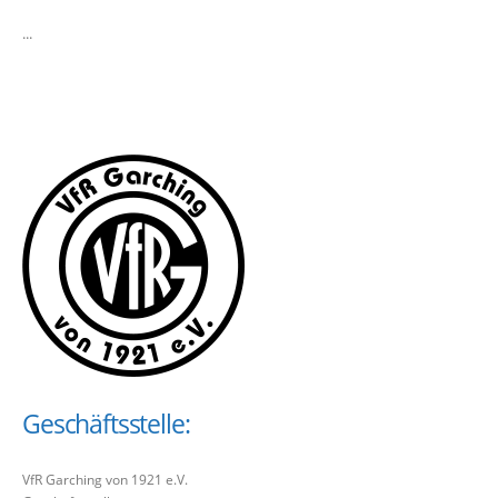
...
Geschäftsstelle:
VfR Garching von 1921 e.V.